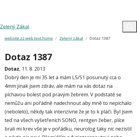
Zelený Zákal
website.zz.web.text.home
Zelený zákal
Dotaz 1387
Dotaz 1387
Dotaz
, 11. 8. 2013
Dobrý den je mi 35 let a mám L5/S1 posunutý cca o
4mm jinak jsem zdráv, ale mám na vás dotaz na
píchavou bolest pod pravým žebrem. V podstatě se
nemůžu ani pořádně nadechnout aby mně to nepíchalo
(nebolelo), někdy tak intenzivne že je to k pláči. Byl jsem
teď na všech vyšetřeních SONO, rentgen žeber, plíce
brali mi krev vše je v pořádku, neurolog taky nic nezistil