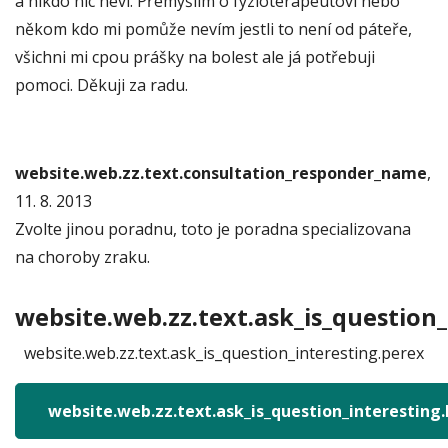
a nikdo nic neví. Přemýšlím o fyzioterapeutovi nebo
někom kdo mi pomůže nevím jestli to není od páteře,
všichni mi cpou prášky na bolest ale já potřebuji
pomoci. Děkuji za radu.
website.web.zz.text.consultation_responder_name
,
11. 8. 2013
Zvolte jinou poradnu, toto je poradna specializovana
na choroby zraku.
website.web.zz.text.ask_is_question_
website.web.zz.text.ask_is_question_interesting.perex
website.web.zz.text.ask_is_question_interesting