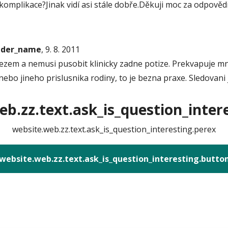
é komplikace?Jinak vidí asi stále dobře.Děkuji moc za odpověd
onder_name
, 9. 8. 2011
alezem a nemusi pusobit klinicky zadne potize. Prekvapuje m
nebo jineho prislusnika rodiny, to je bezna praxe. Sledovani
b.zz.text.ask_is_question_intere
website.web.zz.text.ask_is_question_interesting.perex
website.web.zz.text.ask_is_question_interesting.butto