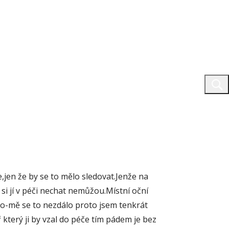
e,jen že by se to mělo sledovat.Jenže na
o si jí v péči nechat nemůžou.Místní oční
 oko-mě se to nezdálo proto jsem tenkrát
ř který ji by vzal do péče tím pádem je bez