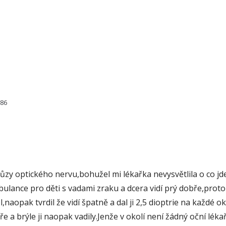
386
drůzy optického nervu,bohužel mi lékařka nevysvětlila o co jd
 ambulance pro děti s vadami zraku a dcera vidí prý dobře,prot
l,naopak tvrdil že vidí špatně a dal ji 2,5 dioptrie na každé
e a brýle ji naopak vadily.Jenže v okolí není žádný oční léka