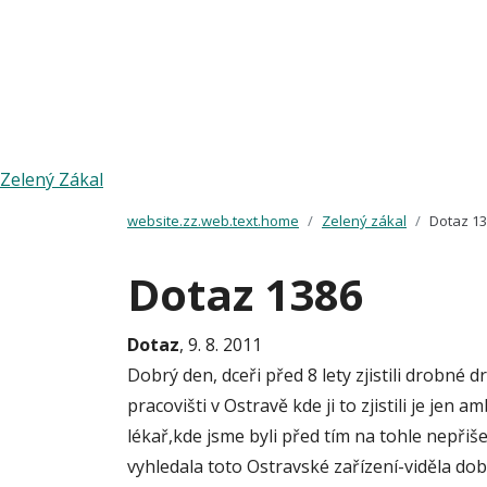
Zelený Zákal
website.zz.web.text.home
Zelený zákal
Dotaz 1
Dotaz 1386
Dotaz
, 9. 8. 2011
Dobrý den, dceři před 8 lety zjistili drobné 
pracovišti v Ostravě kde ji to zjistili je jen
lékař,kde jsme byli před tím na tohle nepřiše
vyhledala toto Ostravské zařízení-viděla dobř