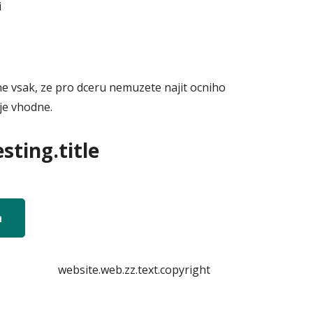
i
ne vsak, ze pro dceru nemuzete najit ocniho
 je vhodne.
sting.title
n
website.web.zz.text.copyright