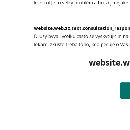
kontrol.Je to velký problém a hrozí jí nějak
website.web.zz.text.consultation_resp
Druzy byvaji vcelku casto se vyskytujicim n
lekare, zkuste treba toho, kdo pecuje o Vas 
website.we