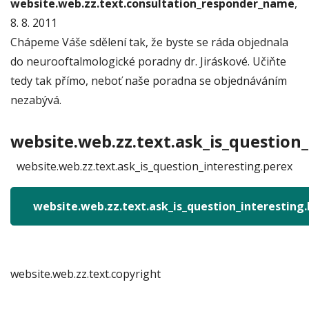
website.web.zz.text.consultation_responder_name
,
8. 8. 2011
Chápeme Váše sdělení tak, že byste se ráda objednala
do neurooftalmologické poradny dr. Jiráskové. Učiňte
tedy tak přímo, neboť naše poradna se objednáváním
nezabývá.
website.web.zz.text.ask_is_question_
website.web.zz.text.ask_is_question_interesting.perex
website.web.zz.text.ask_is_question_interesting
website.web.zz.text.copyright