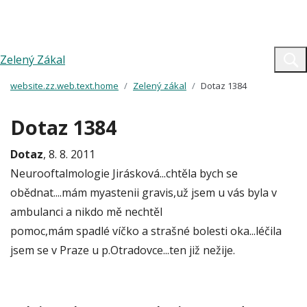
Zelený Zákal
website.zz.web.text.home
Zelený zákal
Dotaz 1384
Dotaz 1384
Dotaz
, 8. 8. 2011
Neurooftalmologie Jirásková...chtěla bych se
obědnat....mám myastenii gravis,už jsem u vás byla v
ambulanci a nikdo mě nechtěl
pomoc,mám spadlé víčko a strašné bolesti oka...léčila
jsem se v Praze u p.Otradovce...ten již nežije.