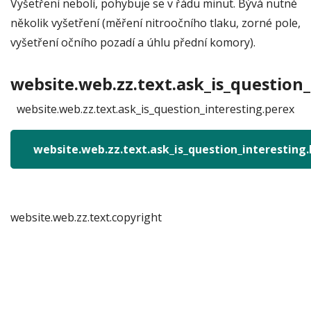
Vyšetření nebolí, pohybuje se v řádu minut. Bývá nutné
několik vyšetření (měření nitroočního tlaku, zorné pole,
vyšetření očního pozadí a úhlu přední komory).
website.web.zz.text.ask_is_question_
website.web.zz.text.ask_is_question_interesting.perex
website.web.zz.text.ask_is_question_interesting
website.web.zz.text.copyright