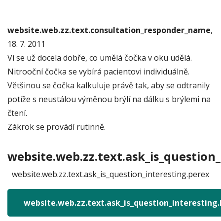
website.web.zz.text.consultation_responder_name
,
18. 7. 2011
Ví se už docela dobře, co umělá čočka v oku udělá.
Nitrooční čočka se vybírá pacientovi individuálně.
Většinou se čočka kalkuluje právě tak, aby se odtranily
potíže s neustálou výměnou brýlí na dálku s brýlemi na
čtení.
Zákrok se provádí rutinně.
website.web.zz.text.ask_is_question_
website.web.zz.text.ask_is_question_interesting.perex
website.web.zz.text.ask_is_question_interesting