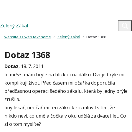
Zelený Zákal
website.zz.web.text.home
Zelený zákal
Dotaz 1368
Dotaz 1368
Dotaz
, 18. 7. 2011
Je mi 53, mám brýle na blízko i na dálku. Dvoje brýle mi
komplikují život. Před časem mi očařka doporučila
předčasnou operaci šedého zákalu, která by jedny brýle
zrušila.
Jiný lékař, neočař mi ten zákrok rozmluvil s tím, že
nikdo neví, co umělá čočka v oku udělá za dvacet let. Co
si o tom myslíte?