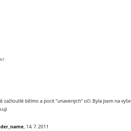
367
 zažloutlé bělmo a pocit "unavených" očí. Byla jsem na vyše
kuji
onder_name
, 14. 7. 2011