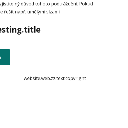
zjistitelný důvod tohoto podtráždění. Pokud
ze řešit např. umělými slzami.
sting.title
n
website.web.zz.text.copyright