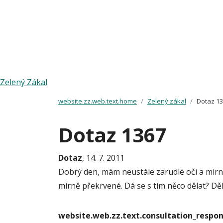
Zelený Zákal
website.zz.web.text.home
Zelený zákal
Dotaz 1
Dotaz 1367
Dotaz
, 14. 7. 2011
Dobrý den, mám neustále zarudlé oči a mírně
mírně překrvené. Dá se s tím něco dělat? Dě
website.web.zz.text.consultation_resp