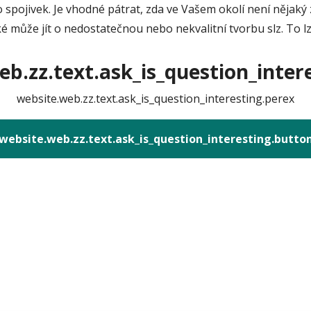
 spojivek. Je vhodné pátrat, zda ve Vašem okolí není nějaký 
aké může jít o nedostatečnou nebo nekvalitní tvorbu slz. To l
b.zz.text.ask_is_question_intere
website.web.zz.text.ask_is_question_interesting.perex
website.web.zz.text.ask_is_question_interesting.butto