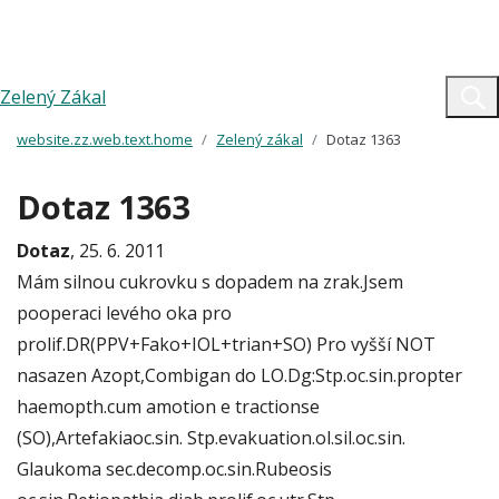
Zelený Zákal
website.zz.web.text.home
Zelený zákal
Dotaz 1363
Dotaz 1363
Dotaz
, 25. 6. 2011
Mám silnou cukrovku s dopadem na zrak.Jsem
pooperaci levého oka pro
prolif.DR(PPV+Fako+IOL+trian+SO) Pro vyšší NOT
nasazen Azopt,Combigan do LO.Dg:Stp.oc.sin.propter
haemopth.cum amotion e tractionse
(SO),Artefakiaoc.sin. Stp.evakuation.ol.sil.oc.sin.
Glaukoma sec.decomp.oc.sin.Rubeosis