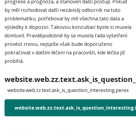
progrese a prognóza, a stanoven další postup. Pokud
by měl rozhodovat další nezávislý odborník na tuto
problematiku, potřeboval by mít všechna tato data a
výsledky k dispozici. Takovou konzultaci byste si musela
domluvit. Pravděpodobně by se musela řada vyšetření
provést znovu, nejspíše však bude doporučeno
pokračovat v dalším léčení na pracovišti, kde léčba již
probíhá.
website.web.zz.text.ask_is_question_
website.web.zz.text.ask_is_question_interesting.perex
website.web.zz.text.ask_is_question_interesting