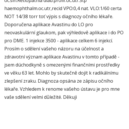
oc.sin.Retiopathia diab.prolif.oc.utr.Stp
haemophthalm.oc.utr,recid VPO:0,4 nat. VLO:1/60 certa
NOT 14/38 torr toť výpis s diagnozy očního lékaře.
Doporučena aplikace Avastinu do LO pro
neovaskulární glaukom, pak výhledově aplikace i do PO
pro DME. 1 injekce 3500 - aplikace celkem 6 injekcí.
Prosím o sdělení vašeho názoru na účelnost a
zdravotní význam aplikace Avastinu v tomto případě -
jsem dúchodkyně s omezenými finančními prostředky
ve věku 63 let. Mohlo by skutečně dojít k radikálnímu
zlepšení zraku. Diagnoza opsána ze zápisu očního
lékaře. Vzhledem k renome vašeho ústavu je pro mne
vaše sdělení velmi důležité. Děkuji