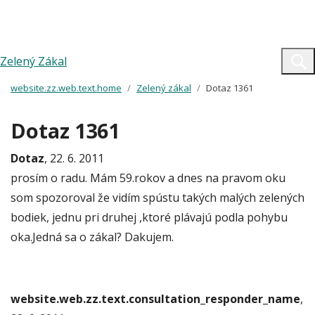
Zelený Zákal
website.zz.web.text.home
Zelený zákal
Dotaz 1361
Dotaz 1361
Dotaz
, 22. 6. 2011
prosím o radu. Mám 59.rokov a dnes na pravom oku
som spozoroval že vidím spústu takých malých zelených
bodiek, jednu pri druhej ,ktoré plávajú podla pohybu
oka.Jedná sa o zákal? Dakujem.
website.web.zz.text.consultation_responder_name
,