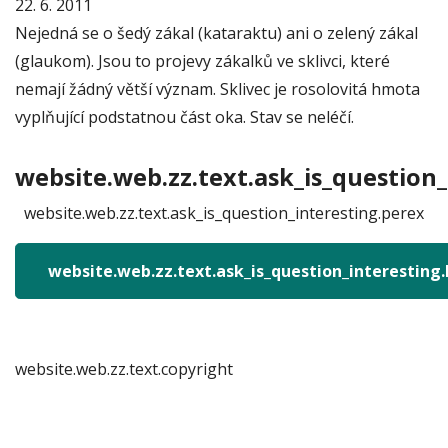
22. 6. 2011
Nejedná se o šedý zákal (kataraktu) ani o zelený zákal
(glaukom). Jsou to projevy zákalků ve sklivci, které
nemají žádný větší význam. Sklivec je rosolovitá hmota
vyplňující podstatnou část oka. Stav se neléčí.
website.web.zz.text.ask_is_question_
website.web.zz.text.ask_is_question_interesting.perex
website.web.zz.text.ask_is_question_interesting
website.web.zz.text.copyright