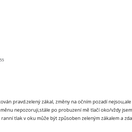
355
kován pravd.zelený zákal, změny na očním pozadí nejsou,ale
změnu nepozoruji,stále po probuzení mě tlačí oko/vždy jse
to ranní tlak v oku může být způsoben zeleným zákalem a zda 