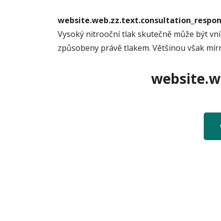
website.web.zz.text.consultation_resp
Vysoký nitrooční tlak skutečně může být vní
způsobeny právě tlakem. Většinou však mírné 
website.we