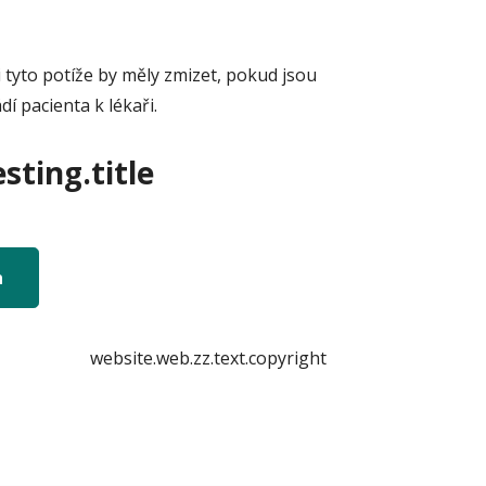
 tyto potíže by měly zmizet, pokud jsou
í pacienta k lékaři.
sting.title
n
website.web.zz.text.copyright