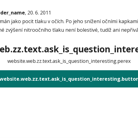
onder_name
, 20. 6. 2011
mán jako pocit tlaku v očích. Po jeho snížení očními kapkami
zvýšení nitroočního tlaku není bolestivé, tudíž ani nepřivád
b.zz.text.ask_is_question_intere
website.web.zz.text.ask_is_question_interesting.perex
website.web.zz.text.ask_is_question_interesting.butto