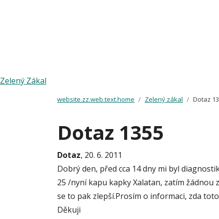
Zelený Zákal
website.zz.web.text.home
Zelený zákal
Dotaz 1
Dotaz 1355
Dotaz
, 20. 6. 2011
Dobrý den, před cca 14 dny mi byl diagnosti
25 /nyní kapu kapky Xalatan, zatím žádnou 
se to pak zlepší.Prosím o informaci, zda to
Děkuji