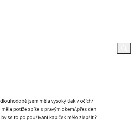
 dlouhodobě jsem měla vysoký tlak v očích/
m měla potíže spíše s pravým okem/,přes den
by se to po používání kapiček mělo zlepšit ?