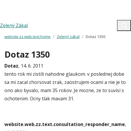
Zelený Zákal
website.zz.web.text.home
Zelený zákal
Dotaz 1350
Dotaz 1350
Dotaz
, 14. 6. 2011
tento rok mi zistili nahodne glaukom. v poslednej dobe
sa mi zacal zhorsovat zrak, zaostrujem ocami a nie je to
ono ako byvalo, mam 35 rokov. Je mozne, ze to suvisi s
ochotenim. Ocny tlak mavam 31.
website.web.zz.text.consultation_responder_name
,