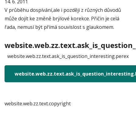
14. 6. 2011
V průběhu dospívání,ale i později z různých důvodů
může dojít ke změně brýlové korekce. Přičin je celá
řada, nemusí být přímá souvislost s glaukomem.
website.web.zz.text.ask_is_question_
website.web.zz.text.ask_is_question_interesting.perex
website.web.zz.text.ask_is_question_interesting
website.web.zz.text.copyright