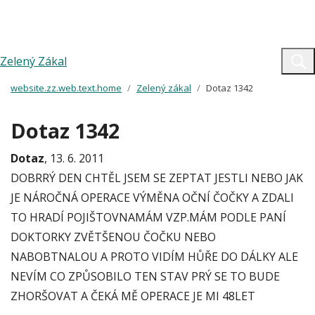
Zelený Zákal
website.zz.web.text.home
Zelený zákal
Dotaz 1342
Dotaz 1342
Dotaz
, 13. 6. 2011
DOBRRÝ DEN CHTĚL JSEM SE ZEPTAT JESTLI NEBO JAK
JE NÁROČNÁ OPERACE VÝMĚNA OČNÍ ČOČKY A ZDALI
TO HRADÍ POJIŠTOVNAMÁM VZP.MÁM PODLE PANÍ
DOKTORKY ZVĚTŠENOU ČOČKU NEBO
NABOBTNALOU A PROTO VIDÍM HŮŘE DO DÁLKY ALE
NEVÍM CO ZPŮSOBILO TEN STAV PRÝ SE TO BUDE
ZHORŠOVAT A ČEKÁ MĚ OPERACE JE MI 48LET