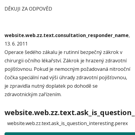
DĚKUJI ZA ODPOVĚD
website.web.zz.text.consultation_responder_name
,
13. 6. 2011
Operace šedého zákalu je rutinní bezpečný zákrok v
chirurgii očního lékařství. Zákrok je hrazený zdravotní
pojišťovnou. Pokud je nemocným požadovaná nitrooční
čočka speciální nad výši úhrady zdravotní pojišťovnou,
je zpravidla nutný doplatek po dohodě se
zdravotnickým zařízením.
website.web.zz.text.ask_is_question_
website.web.zz.text.ask_is_question_interesting.perex