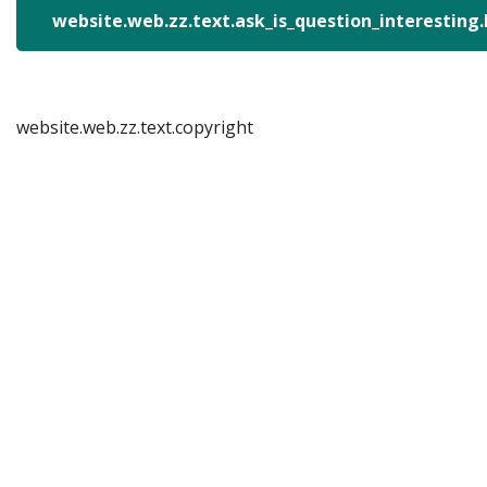
website.web.zz.text.ask_is_question_interesting
website.web.zz.text.copyright