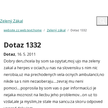
Zelený Zákal
website.zz.web.text.home
Zelený zákal
Dotaz 1332
Dotaz 1332
Dotaz
, 16. 5. 2011
Dobry den,chcela by som sa opytat,moj ujo ma zeleny
zakal a herpes v ociach,u nas na slovensku s nim nic
nerobia,uz ma prechodenych vela ocnych ambulancii,no
nikde sa s nim nezaoberaju.....zevraj mu neni
pomoci.....poprosila by som vas o par informacii,ci je
nejaka moznost na liecbu jeho problemov....on uz to
vzdal,ale ja myslim,ze stale ma sancu.za skoru odpoved