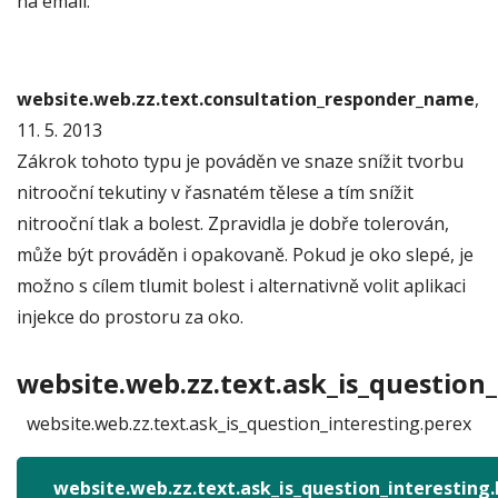
na email.
website.web.zz.text.consultation_responder_name
,
11. 5. 2013
Zákrok tohoto typu je pováděn ve snaze snížit tvorbu
nitrooční tekutiny v řasnatém tělese a tím snížit
nitrooční tlak a bolest. Zpravidla je dobře tolerován,
může být prováděn i opakovaně. Pokud je oko slepé, je
možno s cílem tlumit bolest i alternativně volit aplikaci
injekce do prostoru za oko.
website.web.zz.text.ask_is_question_
website.web.zz.text.ask_is_question_interesting.perex
website.web.zz.text.ask_is_question_interesting