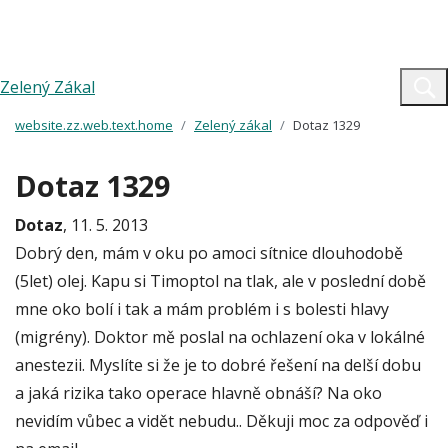
Zelený Zákal
website.zz.web.text.home
Zelený zákal
Dotaz 1329
Dotaz 1329
Dotaz
, 11. 5. 2013
Dobrý den, mám v oku po amoci sítnice dlouhodobě
(5let) olej. Kapu si Timoptol na tlak, ale v poslední době
mne oko bolí i tak a mám problém i s bolesti hlavy
(migrény). Doktor mě poslal na ochlazení oka v lokálné
anestezii. Myslíte si že je to dobré řešení na delší dobu
a jaká rizika tako operace hlavně obnáší? Na oko
nevidím vůbec a vidět nebudu.. Děkuji moc za odpověď i