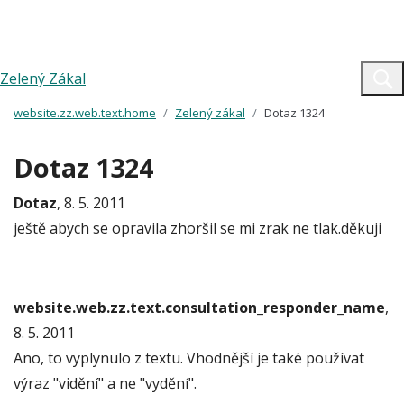
Zelený Zákal
website.zz.web.text.home
Zelený zákal
Dotaz 1324
Dotaz 1324
Dotaz
, 8. 5. 2011
ještě abych se opravila zhoršil se mi zrak ne tlak.děkuji
website.web.zz.text.consultation_responder_name
,
8. 5. 2011
Ano, to vyplynulo z textu. Vhodnější je také používat
výraz "vidění" a ne "vydění".