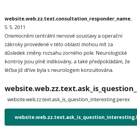
website.web.zz.text.consultation_responder_name
,
5. 5. 2011
Onemocnění centrální nervové soustavy a operační
zákroky provedené v této oblasti mohou mít za
důsledek změny rozsahu zorného pole. Neurologické
kontroy jsou plně indikovány, a také předpokládám, že
léčba již dříve byla s neurologem konzultována.
website.web.zz.text.ask_is_question_
website.web.zz.text.ask_is_question_interesting.perex
website.web.zz.text.ask_is_question_interesting