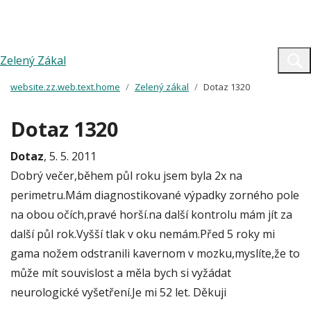
Zelený Zákal
website.zz.web.text.home
Zelený zákal
Dotaz 1320
Dotaz 1320
Dotaz
, 5. 5. 2011
Dobrý večer,během půl roku jsem byla 2x na
perimetru.Mám diagnostikované výpadky zorného pole
na obou očích,pravé horší.na další kontrolu mám jít za
další půl rok.Vyšší tlak v oku nemám.Před 5 roky mi
gama nožem odstranili kavernom v mozku,myslíte,že to
může mít souvislost a měla bych si vyžádat
neurologické vyšetření.Je mi 52 let. Děkuji