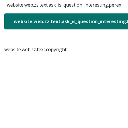
website.web.zz.text.ask_is_question_interesting.perex
website.web.zz.text.ask_is_question_interesting
website.web.zz.text.copyright