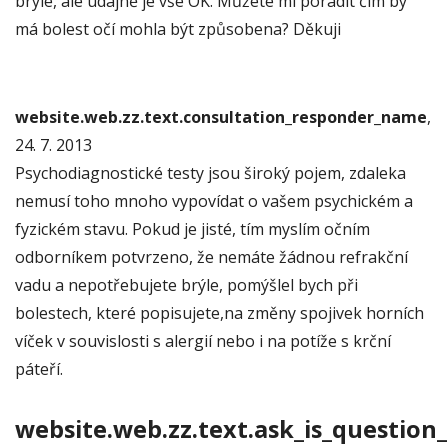
brýle, ale údajně je vše OK. Můžete mi poradit čím by
má bolest očí mohla být způsobena? Děkuji
website.web.zz.text.consultation_responder_name
,
24. 7. 2013
Psychodiagnostické testy jsou široký pojem, zdaleka
nemusí toho mnoho vypovídat o vašem psychickém a
fyzickém stavu. Pokud je jisté, tím myslím očním
odborníkem potvrzeno, že nemáte žádnou refrakční
vadu a nepotřebujete brýle, pomýšlel bych při
bolestech, které popisujete,na změny spojivek horních
víček v souvislosti s alergií nebo i na potíže s krční
páteří.
website.web.zz.text.ask_is_question_