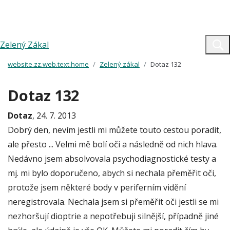
Zelený Zákal
website.zz.web.text.home
Zelený zákal
Dotaz 132
Dotaz 132
Dotaz
, 24. 7. 2013
Dobrý den, nevím jestli mi můžete touto cestou poradit,
ale přesto ... Velmi mě bolí oči a následně od nich hlava.
Nedávno jsem absolvovala psychodiagnostické testy a
mj. mi bylo doporučeno, abych si nechala přeměřit oči,
protože jsem některé body v periferním vidění
neregistrovala. Nechala jsem si přeměřit oči jestli se mi
nezhoršují dioptrie a nepotřebuji silnější, případně jiné