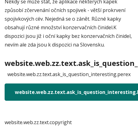
Někdy se může stát, že aplikace některých kapek
způsobí zčervenání očních spojivek - větší prokrvení
spojivkových cév. Nejedná se o zánět. Různé kapky
obsahují různé množství konzervačních činidel.K
dispozici jsou již i oční kapky bez konzervačních činidel,
nevím ale zda jsou k dispozici na Slovensku.
website.web.zz.text.ask_is_question_
website.web.zz.text.ask_is_question_interesting.perex
website.web.zz.text.ask_is_question_interesting
website.web.zz.text.copyright