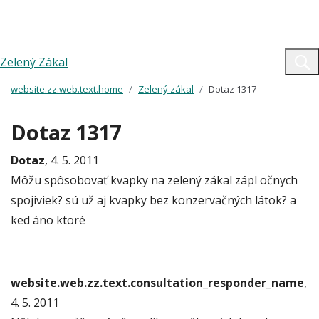
Zelený Zákal
website.zz.web.text.home
Zelený zákal
Dotaz 1317
Dotaz 1317
Dotaz
, 4. 5. 2011
Môžu spôsobovať kvapky na zelený zákal zápl očnych
spojiviek? sú už aj kvapky bez konzervačných látok? a
ked áno ktoré
website.web.zz.text.consultation_responder_name
,
4. 5. 2011