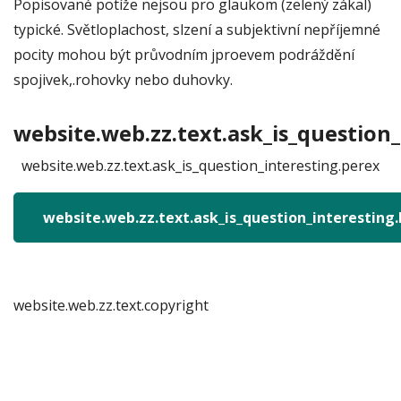
Popisované potíže nejsou pro glaukom (zelený zákal)
typické. Světloplachost, slzení a subjektivní nepříjemné
pocity mohou být průvodním jproevem podráždění
spojivek,.rohovky nebo duhovky.
website.web.zz.text.ask_is_question_
website.web.zz.text.ask_is_question_interesting.perex
website.web.zz.text.ask_is_question_interesting
website.web.zz.text.copyright