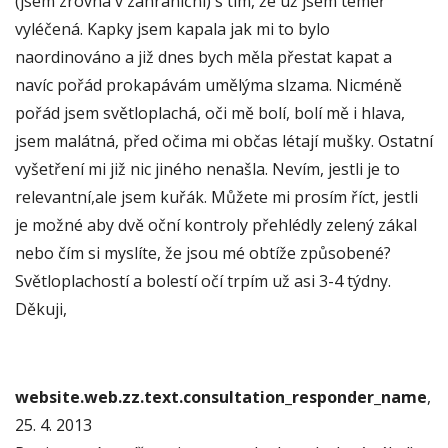
(jsem zrovna v zahraniční) s tím, že už jsem téměř
vyléčená. Kapky jsem kapala jak mi to bylo
naordinováno a již dnes bych měla přestat kapat a
navíc pořád prokapávám umělýma slzama. Nicméně
pořád jsem světloplachá, oči mě bolí, bolí mě i hlava,
jsem malátná, před očima mi občas létají mušky. Ostatní
vyšetření mi již nic jiného nenašla. Nevím, jestli je to
relevantní,ale jsem kuřák. Můžete mi prosím říct, jestli
je možné aby dvě oční kontroly přehlédly zelený zákal
nebo čím si myslíte, že jsou mé obtíže způsobené?
Světloplachostí a bolestí očí trpím už asi 3-4 týdny.
Děkuji,
website.web.zz.text.consultation_responder_name
,
25. 4. 2013