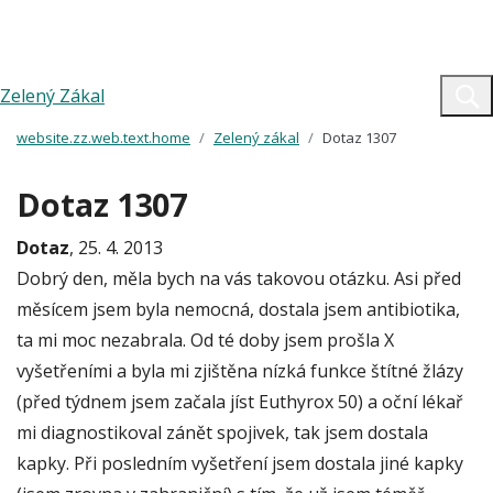
Zelený Zákal
website.zz.web.text.home
Zelený zákal
Dotaz 1307
Dotaz 1307
Dotaz
, 25. 4. 2013
Dobrý den, měla bych na vás takovou otázku. Asi před
měsícem jsem byla nemocná, dostala jsem antibiotika,
ta mi moc nezabrala. Od té doby jsem prošla X
vyšetřeními a byla mi zjištěna nízká funkce štítné žlázy
(před týdnem jsem začala jíst Euthyrox 50) a oční lékař
mi diagnostikoval zánět spojivek, tak jsem dostala
kapky. Při posledním vyšetření jsem dostala jiné kapky