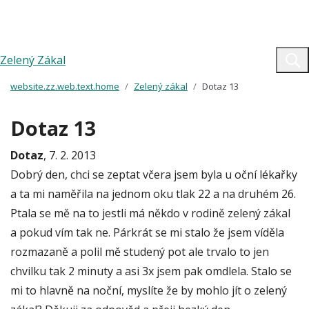
Zelený Zákal
website.zz.web.text.home
Zelený zákal
Dotaz 13
Dotaz 13
Dotaz
, 7. 2. 2013
Dobrý den, chci se zeptat včera jsem byla u oční lékařky
a ta mi naměřila na jednom oku tlak 22 a na druhém 26.
Ptala se mě na to jestli má někdo v rodině zelený zákal
a pokud vím tak ne. Párkrát se mi stalo že jsem víděla
rozmazaně a polil mě studený pot ale trvalo to jen
chvilku tak 2 minuty a asi 3x jsem pak omdlela. Stalo se
mi to hlavně na noční, myslíte že by mohlo jít o zelený