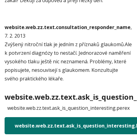
zákal? Děkuji za odpověd a přeji hezký den.
website.web.zz.text.consultation_responder_name
,
7. 2. 2013
Zvýšený nitroční tlak je jedním z příznaků glaukomů.Ale
k potvrzení diagnózy to nestačí. Jednorazové naměření
vysokého tlaku ještě nic neznamená. Problémy, které
popisujete, nesouvisejí s glaukomem. Konzultujte
svého praktického lékaře.
website.web.zz.text.ask_is_question_
website.web.zz.text.ask_is_question_interesting.perex
website.web.zz.text.ask_is_question_interesting