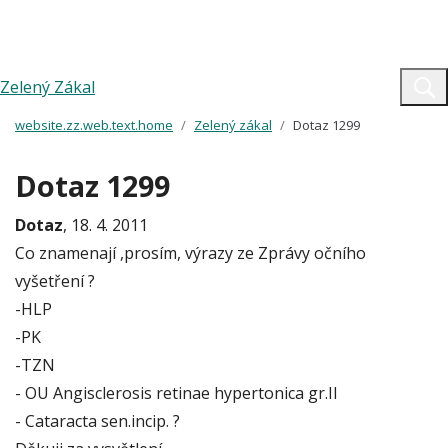
Zelený Zákal
website.zz.web.text.home
Zelený zákal
Dotaz 1299
Dotaz 1299
Dotaz
, 18. 4. 2011
Co znamenají ,prosím, výrazy ze Zprávy očního
vyšetření ?
-HLP
-PK
-TZN
- OU Angisclerosis retinae hypertonica gr.II
- Cataracta sen.incip. ?