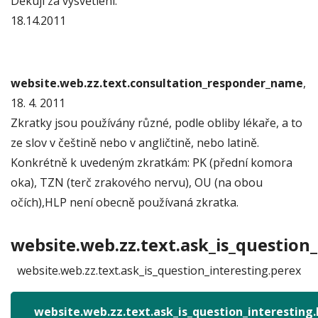
Děkuji za vysvětlení.
18.14.2011
website.web.zz.text.consultation_responder_name
,
18. 4. 2011
Zkratky jsou používány různé, podle obliby lékaře, a to
ze slov v češtině nebo v angličtině, nebo latině.
Konkrétně k uvedeným zkratkám: PK (přední komora
oka), TZN (terč zrakového nervu), OU (na obou
očích),HLP není obecně používaná zkratka.
website.web.zz.text.ask_is_question_
website.web.zz.text.ask_is_question_interesting.perex
website.web.zz.text.ask_is_question_interesting