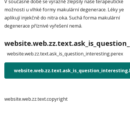
V současné době se výrazně zlepšily naše terapeutické
možnosti u vlhké formy makulární degenerace. Léky ye
aplikují injekčně do nitra oka. Suchá forma makulární
degenerace příznivé vyřešení nemá.
website.web.zz.text.ask_is_question_
website.web.zz.text.ask_is_question_interesting.perex
website.web.zz.text.ask_is_question_interesting
website.web.zz.text.copyright