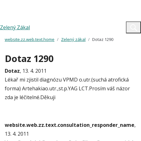
Zelený Zákal
website.zz.web.text.home
Zelený zákal
Dotaz 1290
Dotaz 1290
Dotaz
, 13. 4. 2011
Lékař mi zjistil diagnózu VPMD o.utr.(suchá atrofická
forma) Artehakiao.utr.,st.p.YAG LCT.Prosím váš názor
zda je léčitelné.Děkuji
website.web.zz.text.consultation_responder_name
,
13. 4. 2011