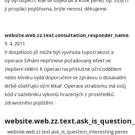
by byl úspěch, kde se objednat a kolik peněz op. stojí či
ji proplácí pojišťovna, brýle nenosí, děkujeme.
website.web.zz.text.consultation_responder_name
,
9. 4. 2011
V dospělosti již může být vyvinuta tupozrakost a
operace šilhání nepřinese požadovaný efekt ve
zlepšení vidění. K operaci na příslušné oční oddělení
nebo kliniku vydá doporučení se zprávou o dosavadní
léčbě ošetřující oční lékař. Operace strabismu má svůj
kód v sazebníku výkonů hrazených z prostředků
zdravotního pojištění.
website.web.zz.text.ask_is_question_
website.web.zz.text.ask_is_question_interesting.perex