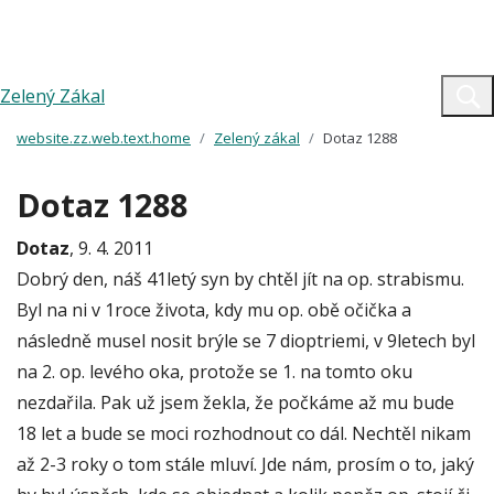
Zelený Zákal
website.zz.web.text.home
Zelený zákal
Dotaz 1288
Dotaz 1288
Dotaz
, 9. 4. 2011
Dobrý den, náš 41letý syn by chtěl jít na op. strabismu.
Byl na ni v 1roce života, kdy mu op. obě očička a
následně musel nosit brýle se 7 dioptriemi, v 9letech byl
na 2. op. levého oka, protože se 1. na tomto oku
nezdařila. Pak už jsem žekla, že počkáme až mu bude
18 let a bude se moci rozhodnout co dál. Nechtěl nikam
až 2-3 roky o tom stále mluví. Jde nám, prosím o to, jaký