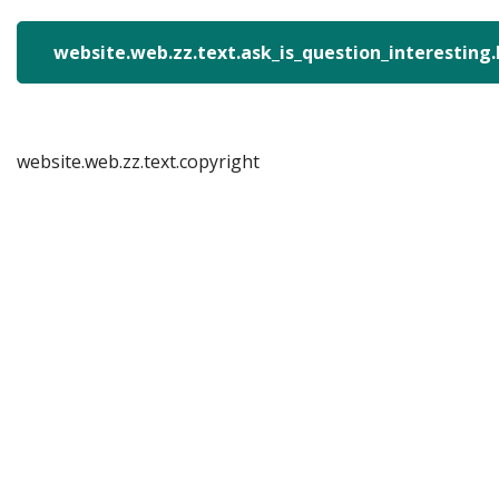
website.web.zz.text.ask_is_question_interesting
website.web.zz.text.copyright