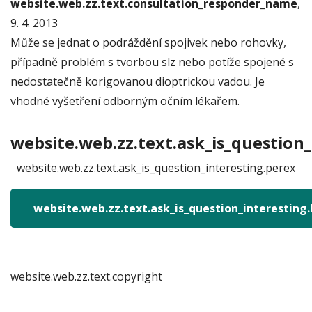
website.web.zz.text.consultation_responder_name
,
9. 4. 2013
Může se jednat o podráždění spojivek nebo rohovky,
případně problém s tvorbou slz nebo potíže spojené s
nedostatečně korigovanou dioptrickou vadou. Je
vhodné vyšetření odborným očním lékařem.
website.web.zz.text.ask_is_question_
website.web.zz.text.ask_is_question_interesting.perex
website.web.zz.text.ask_is_question_interesting
website.web.zz.text.copyright