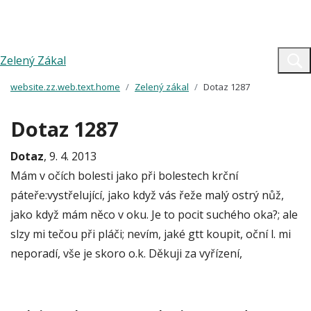
Zelený Zákal
website.zz.web.text.home
Zelený zákal
Dotaz 1287
Dotaz 1287
Dotaz
, 9. 4. 2013
Mám v očích bolesti jako při bolestech krční
páteře:vystřelující, jako když vás řeže malý ostrý nůž,
jako když mám něco v oku. Je to pocit suchého oka?; ale
slzy mi tečou při pláči; nevím, jaké gtt koupit, oční l. mi
neporadí, vše je skoro o.k. Děkuji za vyřízení,