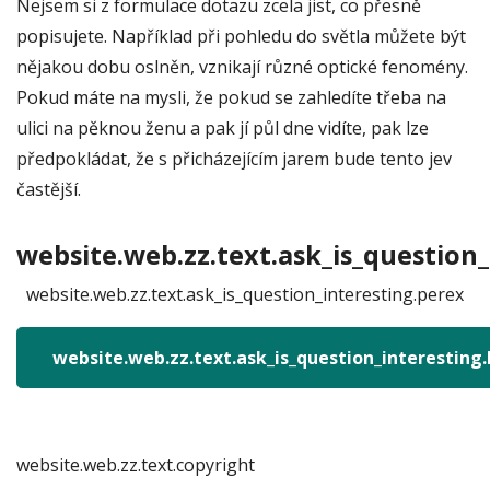
Nejsem si z formulace dotazu zcela jist, co přesně
popisujete. Například při pohledu do světla můžete být
nějakou dobu oslněn, vznikají různé optické fenomény.
Pokud máte na mysli, že pokud se zahledíte třeba na
ulici na pěknou ženu a pak jí půl dne vidíte, pak lze
předpokládat, že s přicházejícím jarem bude tento jev
častější.
website.web.zz.text.ask_is_question_
website.web.zz.text.ask_is_question_interesting.perex
website.web.zz.text.ask_is_question_interesting
website.web.zz.text.copyright