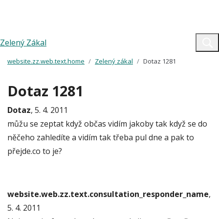
Zelený Zákal
website.zz.web.text.home
Zelený zákal
Dotaz 1281
Dotaz 1281
Dotaz
, 5. 4. 2011
můžu se zeptat když občas vidím jakoby tak když se do
něčeho zahledíte a vidím tak třeba pul dne a pak to
přejde.co to je?
website.web.zz.text.consultation_responder_name
,
5. 4. 2011