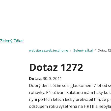
Zelený Zákal
website.zz.web.text.home
Zelený zákal
Dotaz 1
Dotaz 1272
Dotaz
, 30. 3. 2011
Dobrý den. Léčím se s glaukomem 7 let od svý
rohovky. Při užívání Xalatanu mám tlaky kol
nyní po těch letech léčby překvapil tím, že
odstupem roku vyšetřená na HRTII a nebyla 