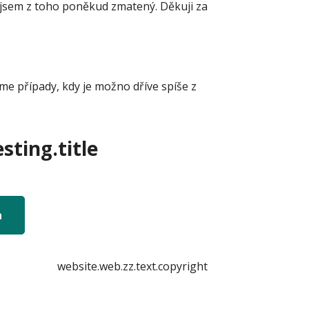
o jsem z toho poněkud zmatený. Děkuji za
eme případy, kdy je možno dříve spíše z
sting.title
n
website.web.zz.text.copyright