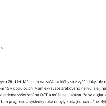
272
ch 26-ti let. Měl jsem na začátku léčby sice vyšší tlaky, al
em 15 v obou očích. Mám exkavace zrakového nervu, ale jina
 provedeme vyšetření na OCT a může se i ukázat, že se o glau
tam progrese a výsledky také nebyly zcela jednoznačné. Byl