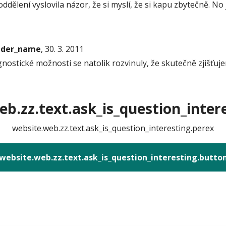
ddělení vyslovila názor, že si myslí, že si kapu zbytečně. N
onder_name
, 30. 3. 2011
gnostické možnosti se natolik rozvinuly, že skutečně zjišťuj
b.zz.text.ask_is_question_intere
website.web.zz.text.ask_is_question_interesting.perex
website.web.zz.text.ask_is_question_interesting.butto