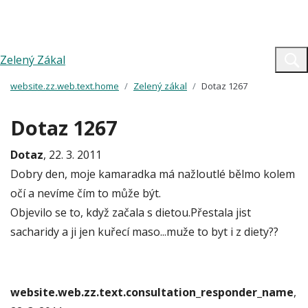
Zelený Zákal
website.zz.web.text.home
Zelený zákal
Dotaz 1267
Dotaz 1267
Dotaz
, 22. 3. 2011
Dobry den, moje kamaradka má nažloutlé bělmo kolem
očí a nevíme čím to může být.
Objevilo se to, když začala s dietou.Přestala jist
sacharidy a ji jen kuřecí maso...muže to byt i z diety??
website.web.zz.text.consultation_responder_name
,