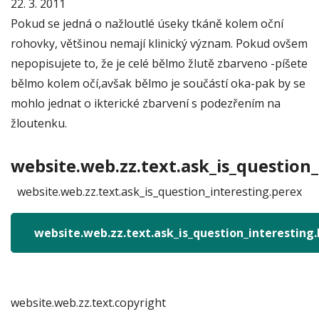
22. 3. 2011
Pokud se jedná o nažloutlé úseky tkáně kolem oční
rohovky, většinou nemají klinický význam. Pokud ovšem
nepopisujete to, že je celé bělmo žlutě zbarveno -píšete
bělmo kolem očí,avšak bělmo je součástí oka-pak by se
mohlo jednat o ikterické zbarvení s podezřením na
žloutenku.
website.web.zz.text.ask_is_question_
website.web.zz.text.ask_is_question_interesting.perex
website.web.zz.text.ask_is_question_interesting
website.web.zz.text.copyright