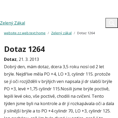
Zelený Zákal
website.zz.web.text.home
Zelený zákal
Dotaz 1264
Dotaz 1264
Dotaz
, 21. 3. 2013
Dobrý den, mám dotaz, dcera 3,5 roku nosí od 2 let
brýle. Nejdříve měla PO +4, LO +3, cylindr 115. protože
se jí oči rozjížděli v brýlých ven napsala jí dr slabší brýle
PO +3, levé +1,75 cylindr 115.Nosili jsme brýle poctivě,
lepili levé oko, vše poctivě, chodili na cvičení. Tento
týden jsme byli na kontrole a dr jí rozkapávala oči a dala
jí silnější brýle a to PO +4 cylindr 70, LO +3, cylindr 125.