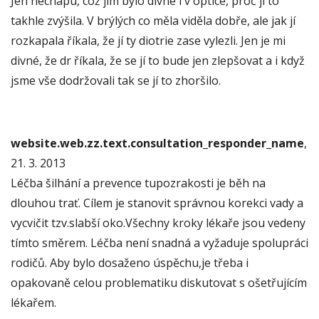
Jen nechápu, což jim bylo divné i v optice, proč jí to
takhle zvýšila. V brýlých co měla viděla dobře, ale jak jí
rozkapala říkala, že jí ty diotrie zase vylezli. Jen je mi
divné, že dr říkala, že se jí to bude jen zlepšovat a i když
jsme vše dodržovali tak se jí to zhoršilo.
website.web.zz.text.consultation_responder_name
,
21. 3. 2013
Léčba šilhání a prevence tupozrakosti je běh na
dlouhou trať. Cílem je stanovit správnou korekci vady a
vycvičit tzv.slabší oko.Všechny kroky lékaře jsou vedeny
tímto směrem. Léčba není snadná a vyžaduje spolupráci
rodičů. Aby bylo dosaženo úspěchu,je třeba i
opakovaně celou problematiku diskutovat s ošetřujícím
lékařem.