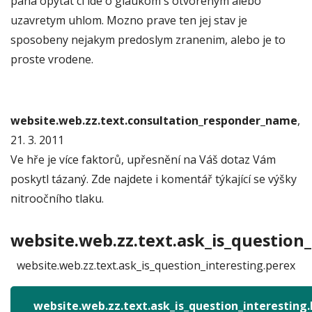
pana opytat ci ide o glaukom s otvorenym alebo
uzavretym uhlom. Mozno prave ten jej stav je
sposobeny nejakym predoslym zranenim, alebo je to
proste vrodene.
website.web.zz.text.consultation_responder_name
,
21. 3. 2011
Ve hře je více faktorů, upřesnění na Váš dotaz Vám
poskytl tázaný. Zde najdete i komentář týkající se výšky
nitroočního tlaku.
website.web.zz.text.ask_is_question_
website.web.zz.text.ask_is_question_interesting.perex
website.web.zz.text.ask_is_question_interesting