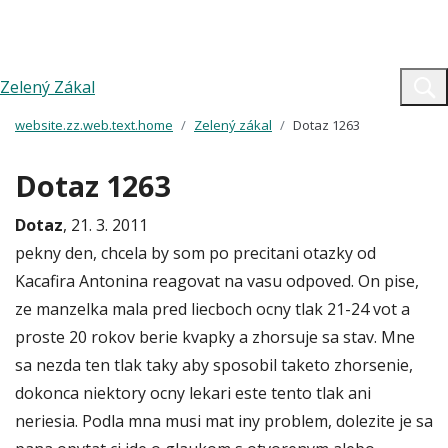
Zelený Zákal
website.zz.web.text.home
Zelený zákal
Dotaz 1263
Dotaz 1263
Dotaz
, 21. 3. 2011
pekny den, chcela by som po precitani otazky od
Kacafira Antonina reagovat na vasu odpoved. On pise,
ze manzelka mala pred liecboch ocny tlak 21-24 vot a
proste 20 rokov berie kvapky a zhorsuje sa stav. Mne
sa nezda ten tlak taky aby sposobil taketo zhorsenie,
dokonca niektory ocny lekari este tento tlak ani
neriesia. Podla mna musi mat iny problem, dolezite je sa