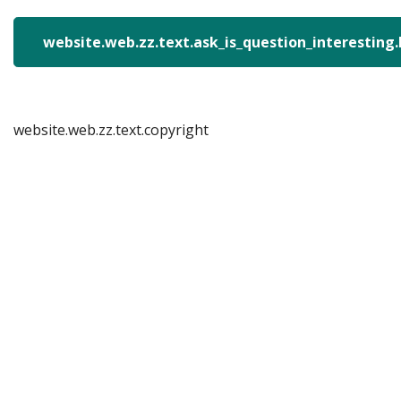
website.web.zz.text.ask_is_question_interesting
website.web.zz.text.copyright