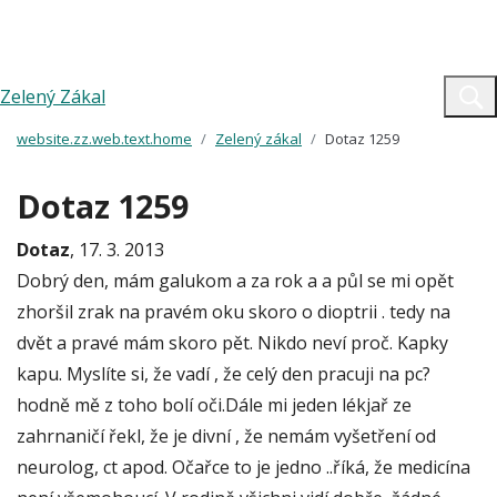
Zelený Zákal
website.zz.web.text.home
Zelený zákal
Dotaz 1259
Dotaz 1259
Dotaz
, 17. 3. 2013
Dobrý den, mám galukom a za rok a a půl se mi opět
zhoršil zrak na pravém oku skoro o dioptrii . tedy na
dvět a pravé mám skoro pět. Nikdo neví proč. Kapky
kapu. Myslíte si, že vadí , že celý den pracuji na pc?
hodně mě z toho bolí oči.Dále mi jeden lékjař ze
zahrnaničí řekl, že je divní , že nemám vyšetření od
neurolog, ct apod. Očařce to je jedno ..říká, že medicína