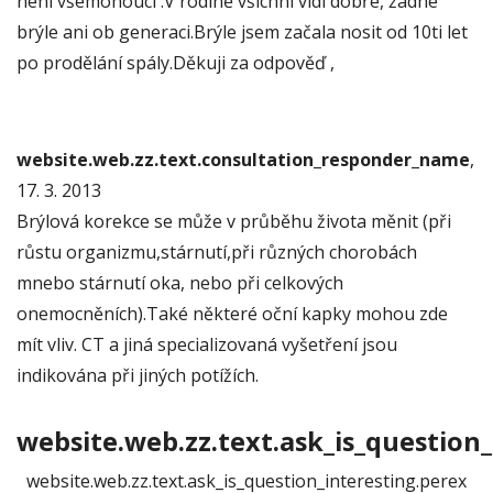
není všemohoucí .V rodině všichni vidí dobře, žádné
brýle ani ob generaci.Brýle jsem začala nosit od 10ti let
po prodělání spály.Děkuji za odpověď ,
website.web.zz.text.consultation_responder_name
,
17. 3. 2013
Brýlová korekce se může v průběhu života měnit (při
růstu organizmu,stárnutí,při různých chorobách
mnebo stárnutí oka, nebo při celkových
onemocněních).Také některé oční kapky mohou zde
mít vliv. CT a jiná specializovaná vyšetření jsou
indikována při jiných potížích.
website.web.zz.text.ask_is_question_
website.web.zz.text.ask_is_question_interesting.perex