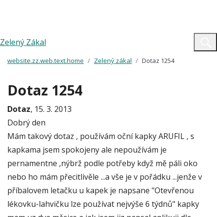
Zelený Zákal
website.zz.web.text.home
Zelený zákal
Dotaz 1254
Dotaz 1254
Dotaz
, 15. 3. 2013
Dobrý den
Mám takový dotaz , používám oční kapky ARUFIL , s
kapkama jsem spokojeny ale nepoužívám je
pernamentne ,nýbrž podle potřeby když mě páli oko
nebo ho mám přecitlivěle ...a vše je v pořádku ...jenže v
příbalovem letačku u kapek je napsane "Otevřenou
lékovku-lahvičku lze používat nejvýše 6 týdnů" kapky