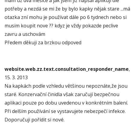
mam uz dva měsice a jak jsem jiz napsal aplikuji dle
potřeby a nezdá se mi že by bylo kapky nějak stare ...má
otazka zní mohu je používat dále po 6 tydnech nebo si
musim koupit nove ?? kdyz je vždy pokazde peclive
zavru a uschovám
Předem děkuji za brzkou odpoved
website.web.zz.text.consultation_responder_name
,
15. 3. 2013
Na kapkách podle vzhledu většinou nepoznáte,že jsou
staré. Konzervační činidla však zaručují bezpečnou
aplikaci pouze po dobu uvedenou v konkrétním balení.
Při delším používání se vystavujete nebezpečí infekce.
Doporučuji pořídit si nové.