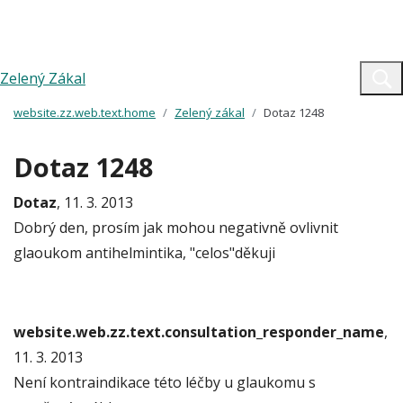
Zelený Zákal
website.zz.web.text.home
Zelený zákal
Dotaz 1248
Dotaz 1248
Dotaz
, 11. 3. 2013
Dobrý den, prosím jak mohou negativně ovlivnit
glaoukom antihelmintika, "celos"děkuji
website.web.zz.text.consultation_responder_name
,
11. 3. 2013
Není kontraindikace této léčby u glaukomu s