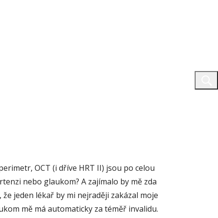
rimetr, OCT (i dříve HRT II) jsou po celou
pertenzi nebo glaukom? A zajímalo by mě zda
 že jeden lékař by mi nejraději zakázal moje
glaukom mě má automaticky za téměř invalidu.