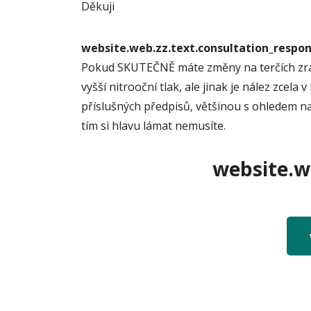
Děkuji
website.web.zz.text.consultation_resp
Pokud SKUTEČNĚ máte změny na terčích zrako
vyšší nitrooční tlak, ale jinak je nález zce
příslušných předpisů, většinou s ohledem na
tím si hlavu lámat nemusíte.
website.we