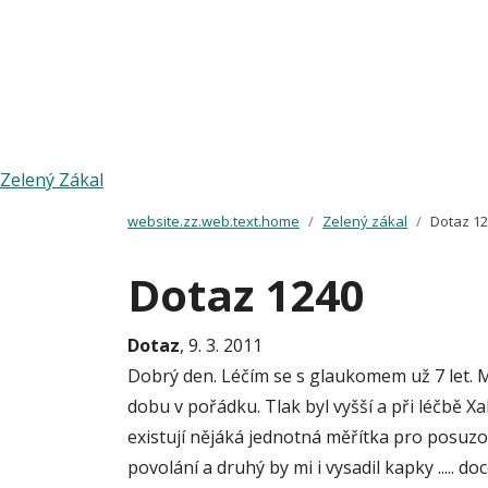
Zelený Zákal
website.zz.web.text.home
Zelený zákal
Dotaz 1
Dotaz 1240
Dotaz
, 9. 3. 2011
Dobrý den. Léčím se s glaukomem už 7 let. M
dobu v pořádku. Tlak byl vyšší a při léčbě 
existují nějáká jednotná měřítka pro posuzov
povolání a druhý by mi i vysadil kapky .....