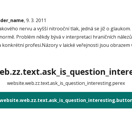
onder_name
, 9. 3. 2011
vého nervu a vyšší nitrooční tlak, jedná se již o glaukom
la v normě. Problém někdy bývá v interpretaci hraničních nále
 konkrétní profesi.Názory v laické veřejnosti jsou obrazem v
b.zz.text.ask_is_question_intere
website.web.zz.text.ask_is_question_interesting.perex
website.web.zz.text.ask_is_question_interesting.butto