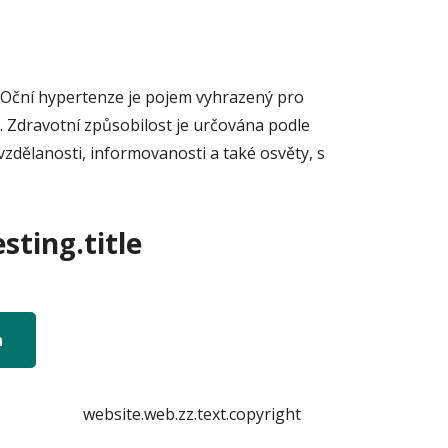
. Oční hypertenze je pojem vyhrazený pro
zů. Zdravotní způsobilost je určována podle
zdělanosti, informovanosti a také osvěty, s
sting.title
n
website.web.zz.text.copyright