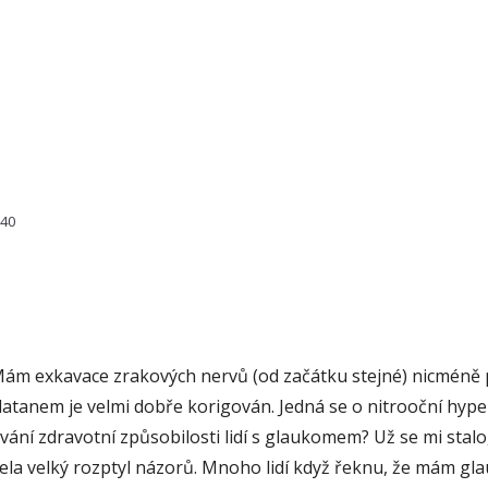
240
ám exkavace zrakových nervů (od začátku stejné) nicméně pe
Xalatanem je velmi dobře korigován. Jedná se o nitrooční hy
ání zdravotní způsobilosti lidí s glaukomem? Už se mi stalo,
 docela velký rozptyl názorů. Mnoho lidí když řeknu, že mám 