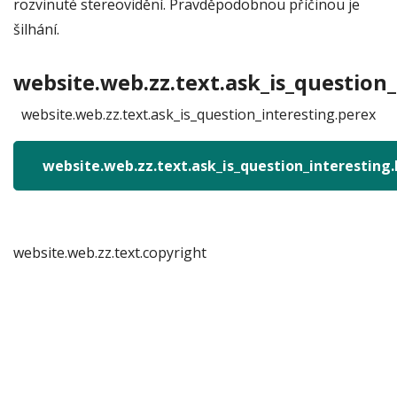
rozvinuté stereovidění. Pravděpodobnou příčinou je
šilhání.
website.web.zz.text.ask_is_question_
website.web.zz.text.ask_is_question_interesting.perex
website.web.zz.text.ask_is_question_interesting
website.web.zz.text.copyright