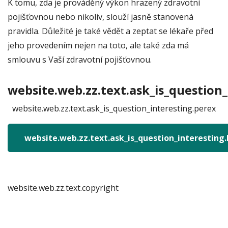
K tomu, zda je prováděný výkon hrazený zdravotní
pojišťovnou nebo nikoliv, slouží jasně stanovená
pravidla. Důležité je také vědět a zeptat se lékaře před
jeho provedením nejen na toto, ale také zda má
smlouvu s Vaší zdravotní pojišťovnou.
website.web.zz.text.ask_is_question_
website.web.zz.text.ask_is_question_interesting.perex
website.web.zz.text.ask_is_question_interesting
website.web.zz.text.copyright