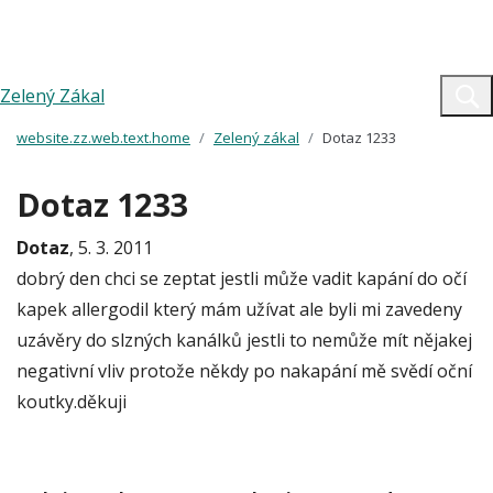
Zelený Zákal
website.zz.web.text.home
Zelený zákal
Dotaz 1233
Dotaz 1233
Dotaz
, 5. 3. 2011
dobrý den chci se zeptat jestli může vadit kapání do očí
kapek allergodil který mám užívat ale byli mi zavedeny
uzávěry do slzných kanálků jestli to nemůže mít nějakej
negativní vliv protože někdy po nakapání mě svědí oční
koutky.děkuji