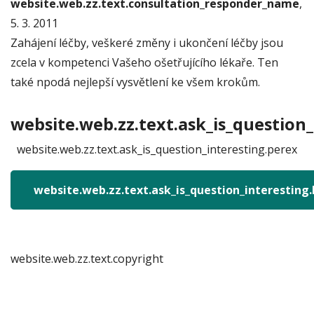
website.web.zz.text.consultation_responder_name
,
5. 3. 2011
Zahájení léčby, veškeré změny i ukončení léčby jsou
zcela v kompetenci Vašeho ošetřujícího lékaře. Ten
také npodá nejlepší vysvětlení ke všem krokům.
website.web.zz.text.ask_is_question_
website.web.zz.text.ask_is_question_interesting.perex
website.web.zz.text.ask_is_question_interesting
website.web.zz.text.copyright