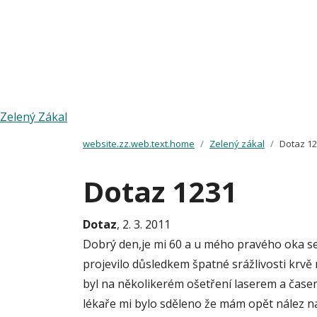
Zelený Zákal
website.zz.web.text.home
Zelený zákal
Dotaz 1
Dotaz 1231
Dotaz
, 2. 3. 2011
Dobrý den,je mi 60 a u mého pravého oka se p
projevilo důsledkem špatné srážlivosti krvě 
byl na několikerém ošetření laserem a časem
lékaře mi bylo sděleno že mám opět nález n