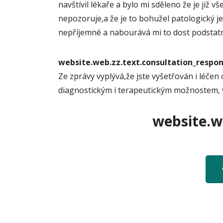
navštívil lékaře a bylo mi sděleno že je již v
nepozoruje,a že je to bohužel patologický je
nepříjemné a nabourává mi to dost podstatně 
website.web.zz.text.consultation_resp
Ze zprávy vyplývá,že jste vyšetřován i léče
diagnostickým i terapeutickým možnostem, 
website.we