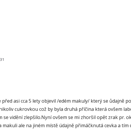
231
řed asi cca 5 lety objevil /edém makuly/ který se ůdajně pod
nikoliv cukrovkou což by byla druhá příčina která ovšem lab
 se vidění zlepšilo.Nyní ovšem se mi zhoršil opět zrak pr. o
a makuli ale na jiném místě údajně přimáčknutá cevka a tím 