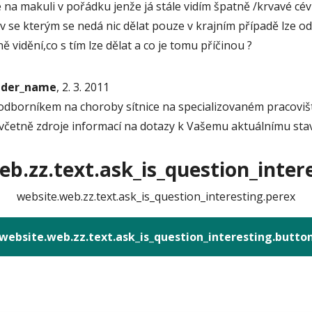
še na makuli v pořádku jenže já stále vidím špatně /krvavé cévk
v se kterým se nedá nic dělat pouze v krajním případě lze ods
vidění,co s tím lze dělat a co je tomu příčinou ?
onder_name
, 2. 3. 2011
n odborníkem na choroby sítnice na specializovaném pracovi
včetně zdroje informací na dotazy k Vašemu aktuálnímu sta
b.zz.text.ask_is_question_intere
website.web.zz.text.ask_is_question_interesting.perex
website.web.zz.text.ask_is_question_interesting.butto