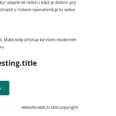
y/ údajně ve sklivci i když je doktor prý
tranit s rizikem operativně,je to velice
šti. Máte tedy přístup ke všem moderním
vu.
sting.title
n
website.web.zz.text.copyright