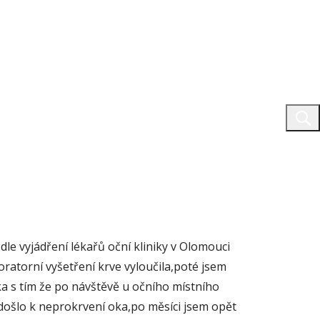
le vyjádření lékařů oční kliniky v Olomouci
oratorní vyšetření krve vyloučila,poté jsem
ka s tím že po návštěvě u očního místního
došlo k neprokrvení oka,po měsíci jsem opět