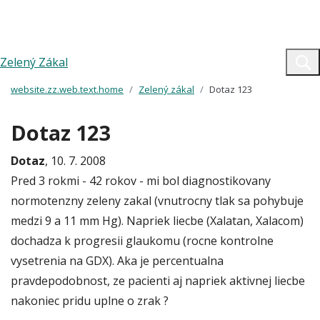
Zelený Zákal
website.zz.web.text.home
Zelený zákal
Dotaz 123
Dotaz 123
Dotaz
, 10. 7. 2008
Pred 3 rokmi - 42 rokov - mi bol diagnostikovany
normotenzny zeleny zakal (vnutrocny tlak sa pohybuje
medzi 9 a 11 mm Hg). Napriek liecbe (Xalatan, Xalacom)
dochadza k progresii glaukomu (rocne kontrolne
vysetrenia na GDX). Aka je percentualna
pravdepodobnost, ze pacienti aj napriek aktivnej liecbe
nakoniec pridu uplne o zrak ?