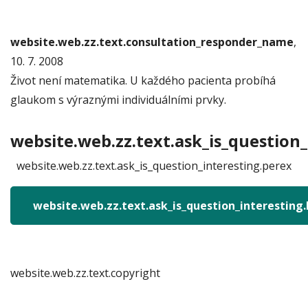
website.web.zz.text.consultation_responder_name
,
10. 7. 2008
Život není matematika. U každého pacienta probíhá
glaukom s výraznými individuálními prvky.
website.web.zz.text.ask_is_question_
website.web.zz.text.ask_is_question_interesting.perex
website.web.zz.text.ask_is_question_interesting
website.web.zz.text.copyright