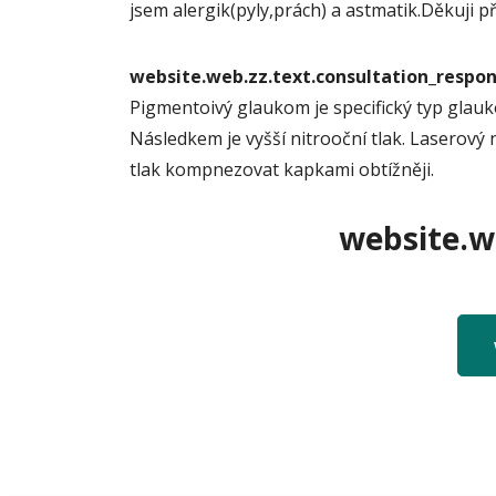
jsem alergik(pyly,prách) a astmatik.Děkuji 
website.web.zz.text.consultation_resp
Pigmentoivý glaukom je specifický typ glauk
Následkem je vyšší nitrooční tlak. Laserový
tlak kompnezovat kapkami obtížněji.
website.we