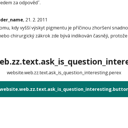
předem za odpovědˇ.
onder_name
, 21. 2. 2011
omu, kdy vyšší výskyt pigmentu je příčinou zhoršení snadno
 nebo chirurgický zákrok zde bývá indikován časněji, protože
b.zz.text.ask_is_question_intere
website.web.zz.text.ask_is_question_interesting.perex
website.web.zz.text.ask_is_question_interesting.butto