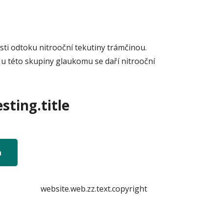
sti odtoku nitrooční tekutiny trámčinou.
 u této skupiny glaukomu se daří nitrooční
sting.title
n
website.web.zz.text.copyright