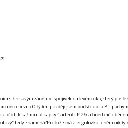
220
ním s hnísavým zánětem spojivek na levém oku,který posléz
am něco nezdá.O týden později jsem podstoupila BT,pachyme
 očích,lékař mi dal kapky Carteol LP 2% a hned mě obědnal
mentový" tedy znamená?Protože má alergoložka o něm nikdy n