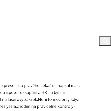
e přešel i do pravého.Lékař mi napsal mast
trii,poté rozkapání a HRT a byl mi
 na laserový zákrok.Není to moc brzy,když
eslyšela,chodím na pravidelné kontroly-