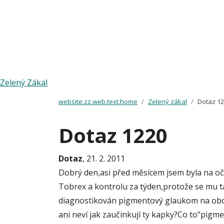
Zelený Zákal
website.zz.web.text.home
Zelený zákal
Dotaz 1
Dotaz 1220
Dotaz
, 21. 2. 2011
Dobrý den,asi před měsícem jsem byla na oč
Tobrex a kontrolu za týden,protože se mu t
diagnostikován pigmentový glaukom na obou
ani neví jak zaučinkují ty kapky?Co to"pig