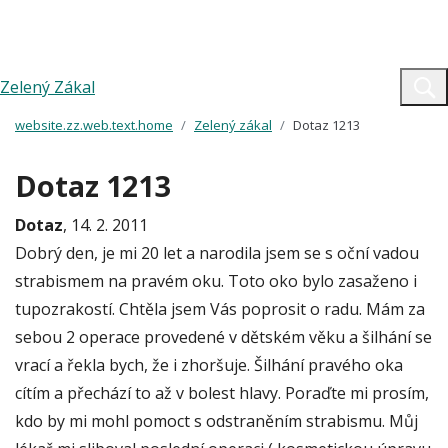
Zelený Zákal
website.zz.web.text.home
Zelený zákal
Dotaz 1213
Dotaz 1213
Dotaz
, 14. 2. 2011
Dobrý den, je mi 20 let a narodila jsem se s oční vadou
strabismem na pravém oku. Toto oko bylo zasaženo i
tupozrakostí. Chtěla jsem Vás poprosit o radu. Mám za
sebou 2 operace provedené v dětském věku a šilhání se
vrací a řekla bych, že i zhoršuje. Šilhání pravého oka
cítím a přechází to až v bolest hlavy. Poraďte mi prosím,
kdo by mi mohl pomoct s odstraněním strabismu. Můj