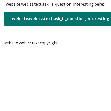
website.web.zz.text.ask_is_question_interesting.perex
website.web.zz.text.ask_is_question_interesting
website.web.zz.text.copyright