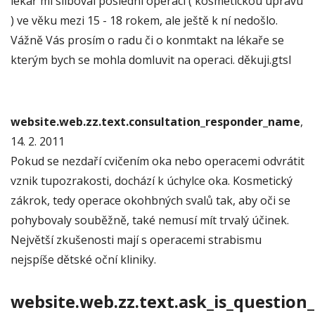
lékař mi sliboval poslední operaci ( kosmetickou úpravu
) ve věku mezi 15 - 18 rokem, ale ještě k ní nedošlo.
Vážně Vás prosím o radu či o konmtakt na lékaře se
kterým bych se mohla domluvit na operaci. děkuji.gtsl
website.web.zz.text.consultation_responder_name
,
14. 2. 2011
Pokud se nezdaří cvičením oka nebo operacemi odvrátit
vznik tupozrakosti, dochází k úchylce oka. Kosmetický
zákrok, tedy operace okohbných svalů tak, aby oči se
pohybovaly souběžně, také nemusí mít trvalý účinek.
Největší zkušenosti mají s operacemi strabismu
nejspíše dětské oční kliniky.
website.web.zz.text.ask_is_question_