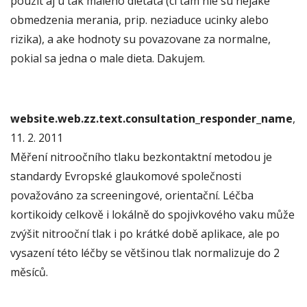
pouzit aj u tak maleho dietata (ci tam nie su nejake
obmedzenia merania, prip. neziaduce ucinky alebo
rizika), a ake hodnoty su povazovane za normalne,
pokial sa jedna o male dieta. Dakujem.
website.web.zz.text.consultation_responder_name
,
11. 2. 2011
Měření nitroočního tlaku bezkontaktní metodou je
standardy Evropské glaukomové společnosti
považováno za screeningové, orientační. Léčba
kortikoidy celkově i lokálně do spojivkového vaku může
zvýšit nitrooční tlak i po krátké době aplikace, ale po
vysazení této léčby se většinou tlak normalizuje do 2
měsíců.