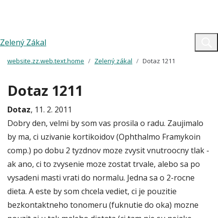
Zelený Zákal
website.zz.web.text.home
Zelený zákal
Dotaz 1211
Dotaz 1211
Dotaz
, 11. 2. 2011
Dobry den, velmi by som vas prosila o radu. Zaujimalo
by ma, ci uzivanie kortikoidov (Ophthalmo Framykoin
comp.) po dobu 2 tyzdnov moze zvysit vnutroocny tlak -
ak ano, ci to zvysenie moze zostat trvale, alebo sa po
vysadeni masti vrati do normalu. Jedna sa o 2-rocne
dieta. A este by som chcela vediet, ci je pouzitie
bezkontaktneho tonomeru (fuknutie do oka) mozne