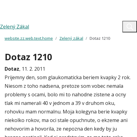
Zelený Zákal
website.zz.web.text.home
Zelený zákal
Dotaz 1210
Dotaz 1210
Dotaz
, 11. 2. 2011
Prijemny den, som glaukomaticka beriem kvapky 2 rok.
Niesom z toho nadsena, pretoze som vobec nemala
problemy s ocami, bolo mi to nahodne zistene a ocny
tlak mi namerali 40 v jednom a 39 v druhom oku,
rohovku mam normalnu. Moja kolegyna berie kvapky
niekolko rokov, ma oci stale opuchnute, o ekzeme ani
nehovorim a hovorila, ze nepozna den kedy by ju