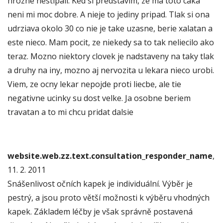
hrozne nestipali. Ked si predstavim, ze ma toto caka
neni mi moc dobre. A nieje to jediny pripad. Tlak si ona
udrziava okolo 30 co nie je take uzasne, berie xalatan a
este nieco. Mam pocit, ze niekedy sa to tak neliecilo ako
teraz. Mozno niektory clovek je nadstaveny na taky tlak
a druhy na iny, mozno aj nervozita u lekara nieco urobi.
Viem, ze ocny lekar nepojde proti liecbe, ale tie
negativne ucinky su dost velke. Ja osobne beriem
travatan a to mi chcu pridat dalsie
website.web.zz.text.consultation_responder_name
,
11. 2. 2011
Snášenlivost očních kapek je individuální. Výběr je
pestrý, a jsou proto větší možnosti k výběru vhodných
kapek. Základem léčby je však správně postavená