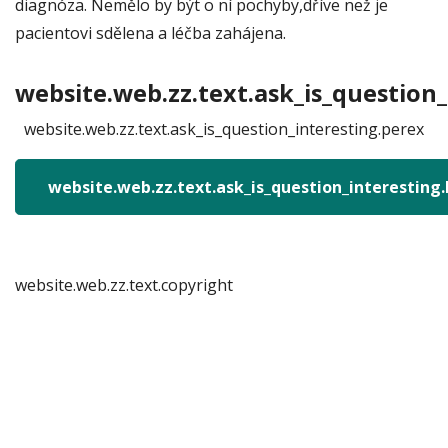
diagnóza. Nemělo by být o ní pochyby,dříve než je
pacientovi sdělena a léčba zahájena.
website.web.zz.text.ask_is_question_
website.web.zz.text.ask_is_question_interesting.perex
website.web.zz.text.ask_is_question_interesting
website.web.zz.text.copyright