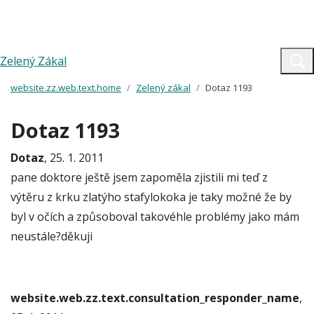
Zelený Zákal
website.zz.web.text.home
Zelený zákal
Dotaz 1193
Dotaz 1193
Dotaz
, 25. 1. 2011
pane doktore ještě jsem zapoměla zjistili mi teď z
výtěru z krku zlatýho stafylokoka je taky možné že by
byl v očích a způsoboval takovéhle problémy jako mám
neustále?děkuji
website.web.zz.text.consultation_responder_name
,