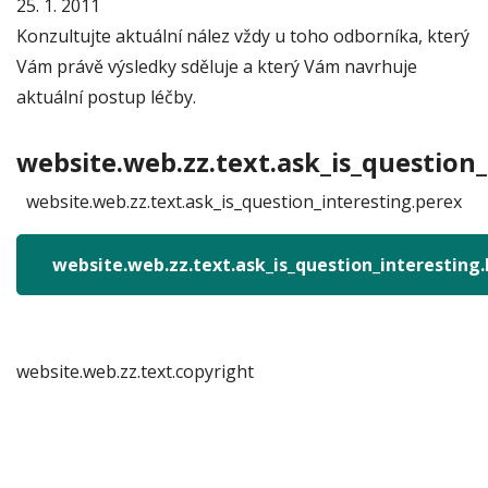
25. 1. 2011
Konzultujte aktuální nález vždy u toho odborníka, který
Vám právě výsledky sděluje a který Vám navrhuje
aktuální postup léčby.
website.web.zz.text.ask_is_question_
website.web.zz.text.ask_is_question_interesting.perex
website.web.zz.text.ask_is_question_interesting
website.web.zz.text.copyright