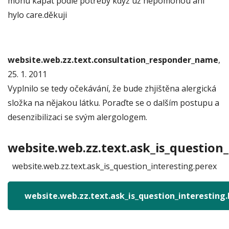
mohu kapat podle potřeby když už nepomohou ani
hylo care.děkuji
website.web.zz.text.consultation_responder_name
,
25. 1. 2011
Vyplnilo se tedy očekávání, že bude zhjištěna alergická
složka na nějakou látku. Poraďte se o dalším postupu a
desenzibilizaci se svým alergologem.
website.web.zz.text.ask_is_question_
website.web.zz.text.ask_is_question_interesting.perex
website.web.zz.text.ask_is_question_interesting