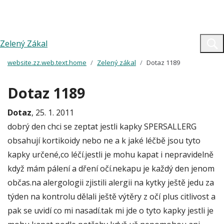
Zelený Zákal
website.zz.web.text.home
Zelený zákal
Dotaz 1189
Dotaz 1189
Dotaz
, 25. 1. 2011
dobrý den chci se zeptat jestli kapky SPERSALLERG
obsahují kortikoidy nebo ne a k jaké léčbě jsou tyto
kapky určené,co léčí.jestli je mohu kapat i nepravidelně
když mám pálení a dření očí.nekapu je každý den jenom
občas.na alergologii zjistili alergii na kytky ještě jedu za
týden na kontrolu dělali ještě výtěry z očí plus citlivost a
pak se uvidí co mi nasadí.tak mi jde o tyto kapky jestli je