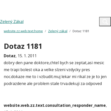
Zelený Zákal
website.zz.web.text.home
Zelený zákal
Dotaz 1181
Dotaz 1181
Dotaz
, 15. 1. 2011
dobry den pane doktore,chtel bych se zeptat,asi mesic
me trapi bolest oka a velke slzeni vzdycky pres
noc.dokaze me to i vzbudit.muj lekar mi rikal ze je to jen
podrazdene ale problem stale trva.dekuji za odpoved
website.web.zz.text.consultation_responder_name
,