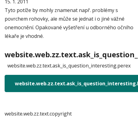
15. 1. 2011
Tyto potíže by mohly znamenat např. problémy s
povrchem rohovky, ale může se jednat i o jiné vážné
onemocnění. Opakované vyšetření u odborného očního
lékaře je vhodné.
website.web.zz.text.ask_is_question_
website.web.zz.text.ask_is_question_interesting.perex
website.web.zz.text.ask_is_question_interesting
website.web.zz.text.copyright