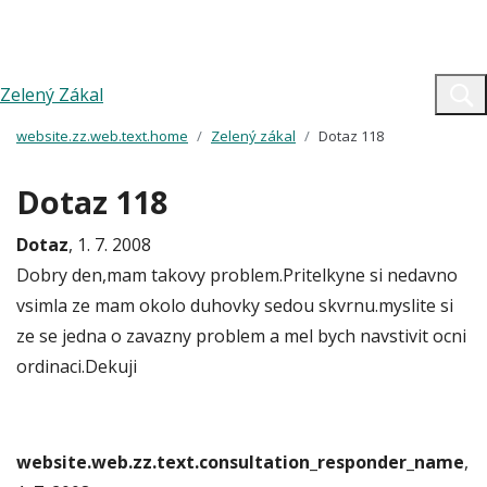
Zelený Zákal
website.zz.web.text.home
Zelený zákal
Dotaz 118
Dotaz 118
Dotaz
, 1. 7. 2008
Dobry den,mam takovy problem.Pritelkyne si nedavno
vsimla ze mam okolo duhovky sedou skvrnu.myslite si
ze se jedna o zavazny problem a mel bych navstivit ocni
ordinaci.Dekuji
website.web.zz.text.consultation_responder_name
,