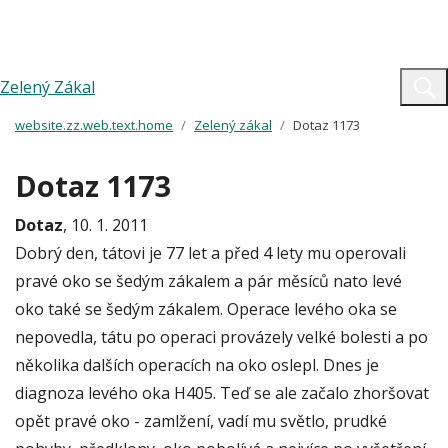
Zelený Zákal
website.zz.web.text.home
Zelený zákal
Dotaz 1173
Dotaz 1173
Dotaz
, 10. 1. 2011
Dobrý den, tátovi je 77 let a před 4 lety mu operovali
pravé oko se šedým zákalem a pár měsíců nato levé
oko také se šedým zákalem. Operace levého oka se
nepovedla, tátu po operaci provázely velké bolesti a po
několika dalších operacích na oko oslepl. Dnes je
diagnoza levého oka H405. Teď se ale začalo zhoršovat
opět pravé oko - zamlžení, vadí mu světlo, prudké