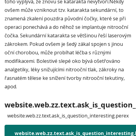
toho vyplývá, že znovu se katarakta nevytvoří.Někdy
ovšem může vzniknout tzv. katarakta sekundární, to
znamená zkalení pouzdra původní čočky, které se při
operaci ponechává a do něhož se implantuje nitrooční
čočka. Sekundární katarakta se většinou řeší laserovým
zákrokem. Pokud ovšem je šedý zákal spojen s jinou
oční chorobou, může probíhat léčba s různými
modifikacemi. Bolestivé slepé oko bývá ošetřováno
analgetiky, léky snižujícími nitrooční tlak, zákroky na
řasnatém tělese ke snížení tvorby nitrooční tekutiny,
apod.
website.web.zz.text.ask_is_question_
website.web.zz.text.ask_is_question_interesting.perex
website.web.zz.text.ask_is_question_interesting