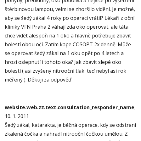
pohyby, předklony, oko pobolívá a nejvíce po vyšetření
štěrbinovou lampou, velmi se zhoršilo vidění. Je možné,
aby se šedý zákal 4 roky po operaci vrátil? Lékaři z oční
kliniky VFN Praha 2 váhají zda oko operovat, ale táta
chce vidět alespoň na 1 oko a hlavně potřebuje zbavit
bolestí obou očí. Zatím kape COSOPT 2x denně. Může
se operovat šedý zákal na 1 oku opět po 4 letech a
hrozí oslepnutí i tohoto oka? Jak zbavit slepé oko
bolestí ( asi zvýšený nitrooční tlak, teď nebyl asi rok
měřený ). Děkuji za odpověď
website.web.zz.text.consultation_responder_name
,
10. 1. 2011
Šedý zákal, katarakta, je běžná operace, kdy se odstraní
zkalená čočka a nahradí nitrooční čočkou umělou. Z