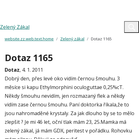
Zelený Zákal
website.zz.web.text.home
Zelený zákal
Dotaz 1165
Dotaz 1165
Dotaz
, 4. 1. 2011
Dobrý den, přes levé oko vidím černou šmouhu. 3
měsíce si kapu Ethylmorphini oculoguttae 0,25%cT.
Někdy šmouhu nevidím, jen rozmazaný flek a někdy
vidím zase černou šmouhu. Paní doktorka říkala,že to
jsou nahromaděné krystaly. Za jak dlouho by se to mělo
zlepšit ? Je mi 46 let, oční tlak mám 23, 25.Mamka má
zelený zákal, já mám GDX, peritest v pořádku. Rohovku