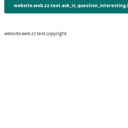
website.web.zz.text.ask_is_question_interesting
website.web.zz.text.copyright