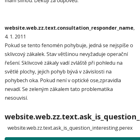
mám silnou. Děkuji za odpověď.
website.web.zz.text.consultation_responder_name
,
4. 1. 2011
Pokud se tento fenomén pohybuje, jedná se nejspíše o
sklivcový zákalek. Stav většinou nevyžaduje operační
řešení. Sklivcové zákaly vadí zvláště při pohledu na
světlé plochy, jejich pohyb bývá v závislosti na
pohybech oka. Pokud není v optické ose,zpravidla
nevadí. Se zeleným zákalem tato problematika
nesouvisí.
website.web.zz.text.ask_is_question_
website.web.zz.text.ask_is_question_interesting.perex