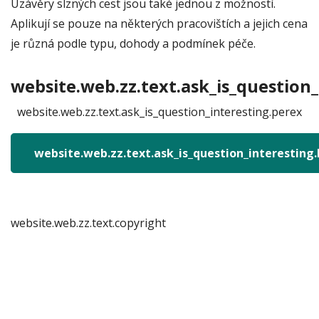
Uzávěry slzných cest jsou také jednou z možností.
Aplikují se pouze na některých pracovištích a jejich cena
je různá podle typu, dohody a podmínek péče.
website.web.zz.text.ask_is_question_
website.web.zz.text.ask_is_question_interesting.perex
website.web.zz.text.ask_is_question_interesting
website.web.zz.text.copyright