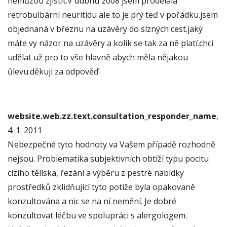
nemůžou zjistit.V dubnu 2008 jsem prodělala
retrobulbární neuritidu ale to je prý teď v pořádku.jsem
objednaná v březnu na uzávěry do slzných cest.jaký
máte vy názor na uzávěry a kolik se tak za ně platí.chci
udělat už pro to vše hlavně abych měla nějakou
ůlevu.děkuji za odpověď
website.web.zz.text.consultation_responder_name
,
4. 1. 2011
Nebezpečné tyto hodnoty va Vašem případě rozhodně
nejsou. Problematika subjektivních obtíží typu pocitu
cizího tělíska, řezání a výběru z pestré nabídky
prostředků zklidňující tyto potíže byla opakovaně
konzultována a nic se na ní nemění. Je dobré
konzultovat léčbu ve spolupráci s alergologem.