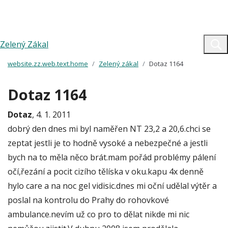
Zelený Zákal
website.zz.web.text.home
Zelený zákal
Dotaz 1164
Dotaz 1164
Dotaz
, 4. 1. 2011
dobrý den dnes mi byl naměřen NT 23,2 a 20,6.chci se
zeptat jestli je to hodně vysoké a nebezpečné a jestli
bych na to měla něco brát.mam pořád problémy pálení
očí,řezání a pocit cizího tělíska v oku.kapu 4x denně
hylo care a na noc gel vidisic.dnes mi oční udělal výtěr a
poslal na kontrolu do Prahy do rohovkové
ambulance.nevím už co pro to dělat nikde mi nic