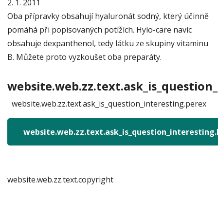
2. 1. 2011
Oba přípravky obsahují hyaluronát sodný, který účinně
pomáhá při popisovaných potížích. Hylo-care navíc
obsahuje dexpanthenol, tedy látku ze skupiny vitaminu
B. Můžete proto vyzkoušet oba preparáty.
website.web.zz.text.ask_is_question_
website.web.zz.text.ask_is_question_interesting.perex
website.web.zz.text.ask_is_question_interesting
website.web.zz.text.copyright