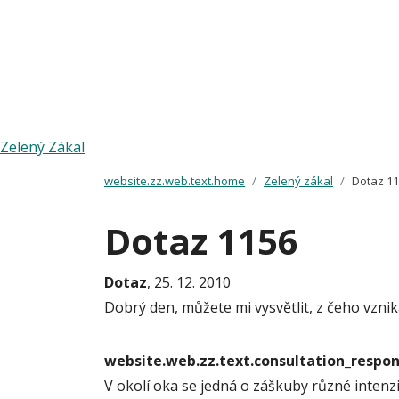
Zelený Zákal
website.zz.web.text.home
Zelený zákal
Dotaz 1
Dotaz 1156
Dotaz
, 25. 12. 2010
Dobrý den, můžete mi vysvětlit, z čeho vzniká 
website.web.zz.text.consultation_resp
V okolí oka se jedná o záškuby různé intenzi