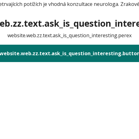
trvajících potížích je vhodná konzultace neurologa. Zrakové
b.zz.text.ask_is_question_intere
website.web.zz.text.ask_is_question_interesting.perex
website.web.zz.text.ask_is_question_interesting.butto