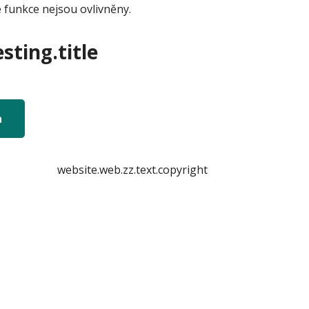
 funkce nejsou ovlivněny.
sting.title
n
website.web.zz.text.copyright